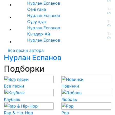
Нурлан Еспанов
Сені ғана
Нурлан Еспанов
Сұлу қыз
Нурлан Еспанов
Қыздар-Ай
Нурлан Еспанов
Все песни автора
Нурлан Еспанов
Подборки
Все песни
Новинки
Клубняк
Любовь
Rap & Hip-Hop
Pop