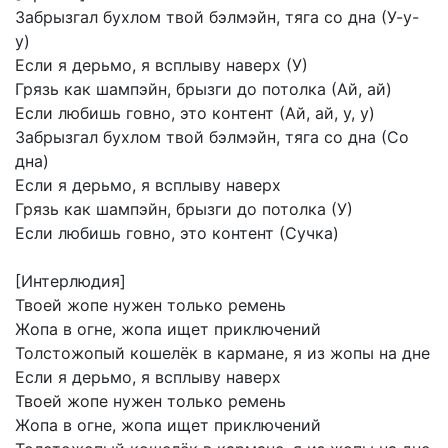
Забрызгал
бухлом
твой
бэлмэйн,
тяга
со
дна
(У-у-
у)
Если
я
дерьмо,
я
всплыву
наверх
(У)
Грязь
как
шампэйн,
брызги
до
потолка
(Ай,
ай)
Если
любишь
говно,
это
контент
(Ай,
ай,
у,
у)
Забрызгал
бухлом
твой
бэлмэйн,
тяга
со
дна
(Со
дна)
Если
я
дерьмо,
я
всплыву
наверх
Грязь
как
шампэйн,
брызги
до
потолка
(У)
Если
любишь
говно,
это
контент
(Сучка)
[Интерлюдия]
Твоей
жопе
нужен
только
ремень
Жопа
в
огне,
жопа
ищет
приключений
Толстожопый
кошелёк
в
кармане,
я
из
жопы
на
дне
Если
я
дерьмо,
я
всплыву
наверх
Твоей
жопе
нужен
только
ремень
Жопа
в
огне,
жопа
ищет
приключений