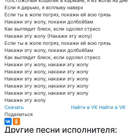
Толстожопый
кошелёк
в
кармане,
я
из
жопы
на
дне
Если
я
дерьмо,
я
всплыву
наверх
Если
ты
в
жопе
погряз,
покажи
ей
всю
грязь
Накажи
эту
жопу,
покажи
долбоёбам
Как
выглядит
блеск,
если
одолел
стресс
Накажи
эту
жопу
(Накажи
эту
жопу)
Если
ты
в
жопе
погряз,
покажи
ей
всю
грязь
Накажи
эту
жопу,
покажи
долбоёбам
Как
выглядит
блеск,
если
одолел
стресс
Накажи
эту
жопу,
накажи
эту
жопу
Накажи
эту
жопу,
накажи
эту
жопу
Накажи
эту
жопу,
накажи
эту
жопу
Накажи
эту
жопу,
накажи
эту
жопу
Накажи
эту
жопу,
накажи
эту
жопу
Накажи
эту
жопу
Скачать
Найти в VK
Найти в VK
Поделиться
Другие песни исполнителя: