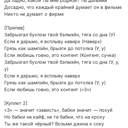
Да
ладно,
какой
ты
мне
родной?
Ты
дальний
Досадно,
что
каждый
крайний
думает
он
в
фильме
Никто
не
думает
о
фирме
[Припев]
Забрызгал
бухлом
твой
бэлмэйн,
тяга
со
дна
(У)
Если
я
дерьмо,
я
всплыву
наверх
(Наверх)
Грязь
как
шампэйн,
брызги
до
потолка
(У,
у)
Если
любишь
говно,
это
контент
(Контент,
сучка)
Забрызгал
бухлом
твой
бэлмэйн,
тяга
со
дна
(У,
у,
у)
Если
я
дерьмо,
я
всплыву
наверх
Грязь
как
шампэйн,
брызги
до
потолка
(У,
у)
Если
любишь
говно,
это
контент
(«З»)
[Куплет
2]
«З»
—
значит
«зависть»,
бабки
значит
—
похуй
Но
бабки
на
кайф,
не
те
бабки,
что
на
кроху
Ты
же
такой
чёрный?
Возьми
джина
к
соку