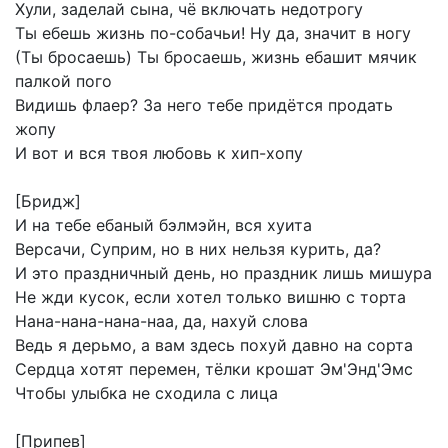
Хули,
заделай
сына,
чё
включать
недотрогу
Ты
ебешь
жизнь
по-собачьи!
Ну
да,
значит
в
ногу
(Ты
бросаешь)
Ты
бросаешь,
жизнь
ебашит
мячик
палкой
пого
Видишь
флаер?
За
него
тебе
придётся
продать
жопу
И
вот
и
вся
твоя
любовь
к
хип-хопу
[Бридж]
И
на
тебе
ебаный
бэлмэйн,
вся
хуита
Версачи,
Суприм,
но
в
них
нельзя
курить,
да?
И
это
праздничный
день,
но
праздник
лишь
мишура
Не
жди
кусок,
если
хотел
только
вишню
с
торта
Нана-нана-нана-наа,
да,
нахуй
слова
Ведь
я
дерьмо,
а
вам
здесь
похуй
давно
на
сорта
Сердца
хотят
перемен,
тёлки
крошат
Эм'Энд'Эмс
Чтобы
улыбка
не
сходила
с
лица
[Припев]