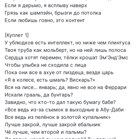
Если
я
дерьмо,
я
всплыву
наверх
Грязь
как
шампэйн,
брызги
до
потолка
Если
любишь
говно,
это
контент
[Куплет
1]
У
ублюдков
есть
интеллект,
но
ниже
чем
плинтуса
Твоя
труба
как
мольберт,
но
на
ней
лишь
полоса
Сердца
хотят
перемен,
тёлки
крошат
Эм'Энд'Эмс
Чтобы
улыбка
не
сходила
с
лица
Пока
они
все
в
ахуе
от
пиздеца,
везде
царь
«Я
в
колесе,
есть
шмаль?
Вискарь?»
Вся
на
лисе...
январь;
да,
явно
не
все
на
Феррари
Искали
грааль,
да
бунтарь?
Завидно,
что
кто-то
дал
такую
бумагу
бабе?
«Все
ведь
из-за
съемок
в
выходные
в
Абу-Даби
Все
ведь
из
пелёнок
в
золотой
купальник»
Лучше
закрой,
лучше
закрой
ебальник
Чё
лучше,
чем
второй
и
пальмы?