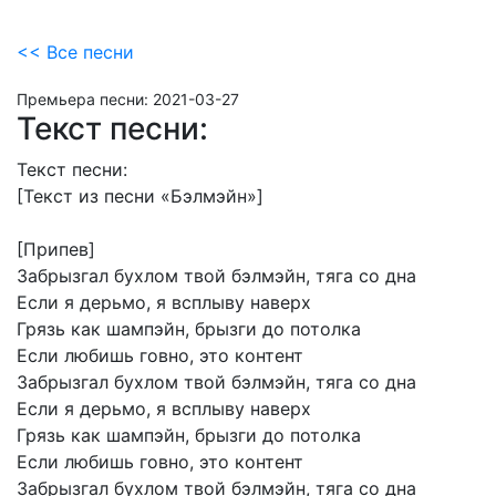
<< Все песни
Премьера песни:
2021-03-27
Текст песни:
Текст
песни:
[Текст
из
песни
«Бэлмэйн»]
[Припев]
Забрызгал
бухлом
твой
бэлмэйн,
тяга
со
дна
Если
я
дерьмо,
я
всплыву
наверх
Грязь
как
шампэйн,
брызги
до
потолка
Если
любишь
говно,
это
контент
Забрызгал
бухлом
твой
бэлмэйн,
тяга
со
дна
Если
я
дерьмо,
я
всплыву
наверх
Грязь
как
шампэйн,
брызги
до
потолка
Если
любишь
говно,
это
контент
Забрызгал
бухлом
твой
бэлмэйн,
тяга
со
дна