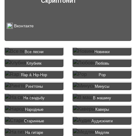
Скриптонит
Вконтакте
Все песни
Новинки
Клубняк
Любовь
Rap & Hip-Hop
Pop
Рингтоны
Минусы
На свадьбу
В машину
Народные
Каверы
Старинные
Аудиокниги
На гитаре
Медляк