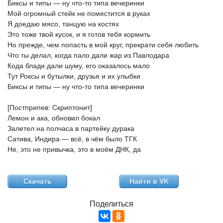
Биксы
и
типы
—
ну
что-то
типа
вечеринки
Мой
огромный
стейк
не
поместится
в
руках
Я
доедаю
мясо,
танцую
на
костях
Это
тоже
твой
кусок,
и
я
готов
тебя
кормить
Но
прежде,
чем
попасть
в
мой
круг,
прекрати
себя
любить
Что
ты
делал,
когда
пало
дали
жар
из
Павлодара
Кода
блади
дали
шуму,
его
оказалось
мало
Тут
Роксы
и
бутылки,
друзья
и
их
улыбки
Биксы
и
типы
—
ну
что-то
типа
вечеринки
[Постприпев:
Скриптонит]
Лемон
и
ака,
обновил
бокал
Залетел
на
полчаса
в
партейку
дурака
Сатива,
Индира
—
всё,
в
чём
было
ТГК
Не,
это
не
привычка,
это
в
моём
ДНК,
да
Скачать
Найти в VK
Поделиться