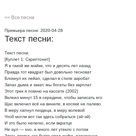
<< Все песни
Премьера песни:
2020-04-28
Текст песни:
Текст
песни:
[Куплет
1:
Скриптонит]
Я
в
такой
же
майке,
что
и
десять
лет
назад
Правда
тот
квадрат
был
довольно
тесноват
Блокнул
их
лейап,
сделал
в
стиле
акробат
Запах
дыма
и
закат,
мы
богаты
без
зарплат
Этот
трек
я
помню
на
кассете
(2002)
Вклеил
минут
15
в
середине,
чтобы
записать
его
Щас
включил
всё
на
виниле,
в
косяке
не
палево
В
меру
хапнул
пиздеца,
в
меру
волевой
Чтоб
могли
вот
так
здесь
собраться
(эй-эй)
И
это
было
нелегко,
если
вкратце
Не
аул
—
svo,
а
много
лет
утекло
с
потом
Здесь
вокруг,
как
будто
спид-инфо,
папарацци