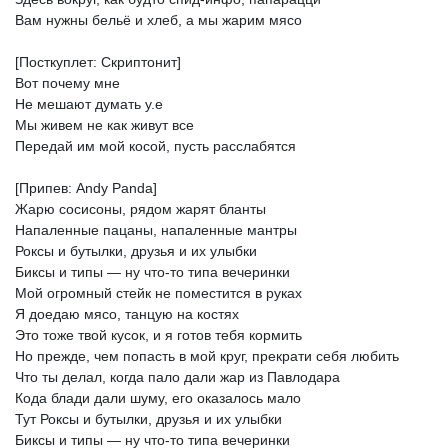
Вам
нужны
бельё
и
хлеб,
а
мы
жарим
мясо
[Посткуплет:
Скриптонит]
Вот
почему
мне
Не
мешают
думать
у.е
Мы
живем
не
как
живут
все
Передай
им
мой
косой,
пусть
расслабятся
[Припев:
Andy
Panda]
Жарю
сосисоны,
рядом
жарят
бланты
Напаленные
пацаны,
напаленные
мантры
Роксы
и
бутылки,
друзья
и
их
улыбки
Биксы
и
типы
—
ну
что-то
типа
вечеринки
Мой
огромный
стейк
не
поместится
в
руках
Я
доедаю
мясо,
танцую
на
костях
Это
тоже
твой
кусок,
и
я
готов
тебя
кормить
Но
прежде,
чем
попасть
в
мой
круг,
прекрати
себя
любить
Что
ты
делал,
когда
пало
дали
жар
из
Павлодара
Кода
блади
дали
шуму,
его
оказалось
мало
Тут
Роксы
и
бутылки,
друзья
и
их
улыбки
Биксы
и
типы
—
ну
что-то
типа
вечеринки