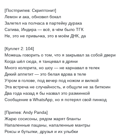
[Постприпев:
Скриптонит]
Лемон
и
ака,
обновил
бокал
Залетел
на
полчаса
в
партейку
дурака
Сатива,
Индира
—
всё,
в
чём
было
ТГК
Не,
это
не
привычка,
это
в
моём
ДНК,
да
[Куплет
2:
104]
Можешь
говорить
о
том,
что
я
закрывал
за
собой
двери
Когда
шёл
сюда,
я
танцевал
в
дряни
Много
колорита,
но
шоу
—
не
карнавал
в
телек
Дикий
аппетит
—
это
белая
вдова
в
теле
Утром
в
голове,
под
вечер
под
ножом
и
вилкой
Эта
встреча
не
случайность,
и
общули
не
за
биткоин
Два
года
назад
я
бы
назвал
это
разминкой
Сообщение
в
WhatsApp,
но
я
потерял
свой
пинкод
[Припев:
Andy
Panda]
Жарю
сосисоны,
рядом
жарят
бланты
Напаленные
пацаны,
напаленные
мантры
Роксы
и
бутылки,
друзья
и
их
улыбки