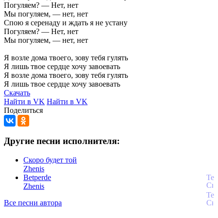
Погуляем?
—
Нет,
нет
Мы
погуляем,
—
нет,
нет
Спою
я
серенаду
и
ждать
я
не
устану
Погуляем?
—
Нет,
нет
Мы
погуляем,
—
нет,
нет
Я
возле
дома
твоего,
зову
тебя
гулять
Я
лишь
твое
сердце
хочу
завоевать
Я
возле
дома
твоего,
зову
тебя
гулять
Я
лишь
твое
сердце
хочу
завоевать
Скачать
Найти в VK
Найти в VK
Поделиться
Другие песни исполнителя:
Скоро будет той
Zhenis
Betperde
Zhenis
Все песни автора