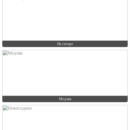
На гитаре
Медляк