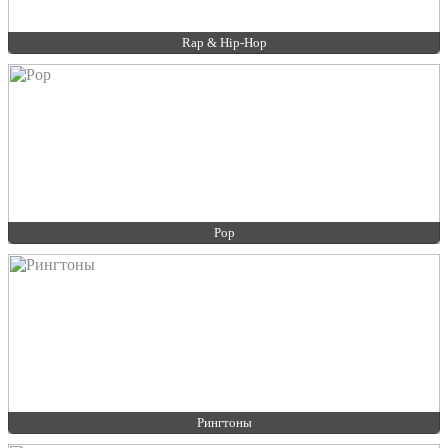
Rap & Hip-Hop
Pop
Рингтоны