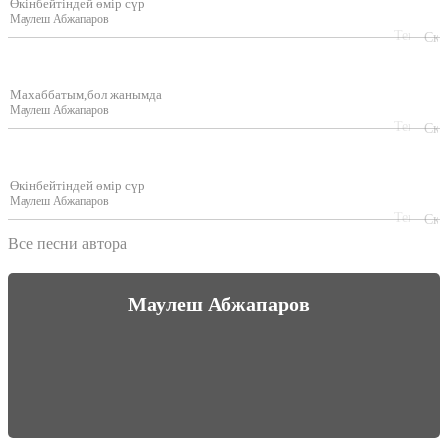
Өкінбейтіндей өмір сүр
Маулеш Абжапаров
Махаббатым,бол жанымда
Маулеш Абжапаров
Өкінбейтіндей өмір сүр
Маулеш Абжапаров
Все песни автора
Маулеш Абжапаров