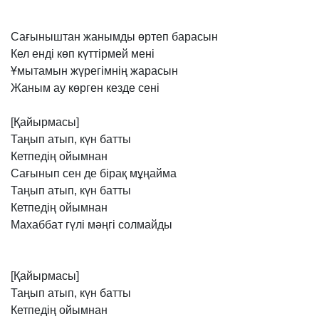
Сағыныштан
жанымды
өртеп
барасын
Кел
енді
көп
күттірмей
мені
Ұмытамын
жүрегімнің
жарасын
Жаным
ау
көрген
кезде
сені
[Қайырмасы]
Таңып
атып,
күн
батты
Кетпедің
ойымнан
Сағынып
сен
де
бірақ
мұңайма
Таңып
атып,
күн
батты
Кетпедің
ойымнан
Махаббат
гүлі
мәңгі
солмайды
[Қайырмасы]
Таңып
атып,
күн
батты
Кетпедің
ойымнан