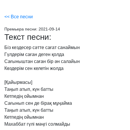
<< Все песни
Премьера песни:
2021-09-14
Текст песни:
Біз
кездесер
сәтте
сағат
санаймын
Гүлдерім
саған
деген
қолда
Сағыныштан
саған
бір
ән
салайын
Көздерім
сен
келетін
жолда
[Қайырмасы]
Таңып
атып,
күн
батты
Кетпедің
ойымнан
Сағынып
сен
де
бірақ
мұңайма
Таңып
атып,
күн
батты
Кетпедің
ойымнан
Махаббат
гүлі
мәңгі
солмайды