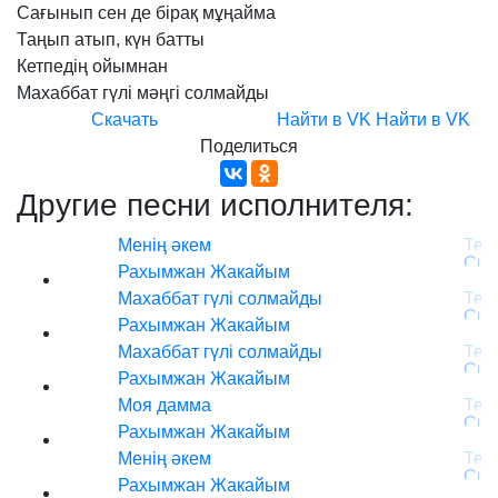
Сағынып
сен
де
бірақ
мұңайма
Таңып
атып,
күн
батты
Кетпедің
ойымнан
Махаббат
гүлі
мәңгі
солмайды
Скачать
Найти в VK
Найти в VK
Поделиться
Другие песни исполнителя:
Менің әкем
Рахымжан Жакайым
Махаббат гүлі солмайды
Рахымжан Жакайым
Махаббат гүлі солмайды
Рахымжан Жакайым
Моя дамма
Рахымжан Жакайым
Менің әкем
Рахымжан Жакайым