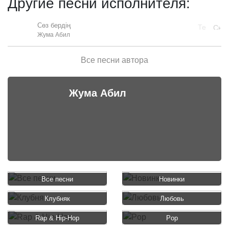
Другие песни исполнителя:
Сөз бердің
Жума Абил
Все песни автора
Жума Абил
Все песни
Новинки
Клубняк
Любовь
Rap & Hip-Hop
Pop