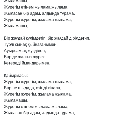
Жыламашы,
Журегім
өтінем
жылама
жылама,
Жыласаң
бір
адам,
алдыңда
тұрама,
Журегім
журегім,
жылама
жылама,
Жыламашы,
Бір
жағдай
кулімдетіп,
бір
жағдай
дірілдетип,
Тұрлі
сынақ
қыйнағанымен,
Ауырсам
ақ
жуздідеп,
Бәріде
жалғыз
журек,
Көтереді
ймандарымен,
Қайырмасы:
Журегім
журегім,
жылама
жылама,
Бәріне
шыдада,
өзіңді
кінәла,
Журегім
журегім,
жылама
жылама,
Жыламашы,
Журегім
өтінем
жылама
жылама,
Жыласаң
бір
адам,
алдыңда
тұрама,