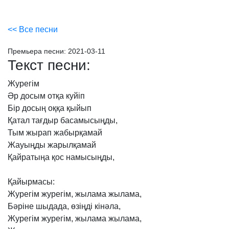
<< Все песни
Премьера песни:
2021-03-11
Текст песни:
Журегім
Әр
досым
отқа
куйіп
Бір
досың
оққа
қыйып
Қатал
тағдыр
басамысыңды,
Тым
жырап
жабырқамай
Жауыңды
жарылқамай
Қайратыңа
қос
намысыңды,
Қайырмасы:
Журегім
журегім,
жылама
жылама,
Бәріне
шыдада,
өзіңді
кінәла,
Журегім
журегім,
жылама
жылама,