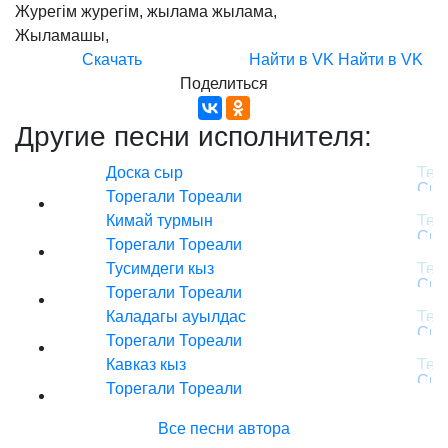
Журегім
журегім,
жылама
жылама,
Жыламашы,
Скачать
Найти в VK
Найти в VK
Поделиться
Другие песни исполнителя:
Доска сыр
Торегали Тореали
Кимай турмын
Торегали Тореали
Тусимдеги кыз
Торегали Тореали
Каладагы ауылдас
Торегали Тореали
Кавказ кыз
Торегали Тореали
Все песни автора