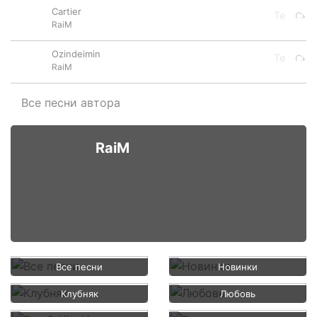
Cartier
RaiM
Ozindeimin
RaiM
Все песни автора
RaiM
Все песни
Новинки
Клубняк
Любовь