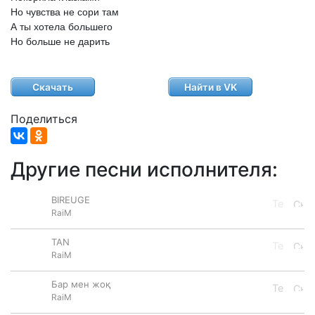
Но
чувства
не
сори
там
А
ты
хотела
большего
Но
больше
не
дарить
Скачать
Найти в VK
Поделиться
Другие песни исполнителя:
BIREUGE
RaiM
TAN
RaiM
Бар мен жоқ
RaiM