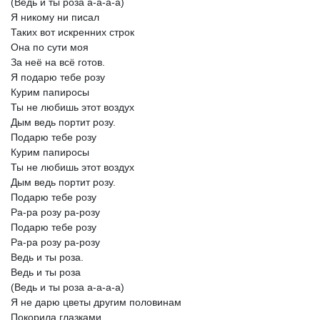
(Ведь
и
ты
роза
а-а-а-а)
Я
никому
ни
писал
Таких
вот
искренних
строк
Она
по
сути
моя
За
неё
на
всё
готов.
Я
подарю
тебе
розу
Курим
папиросы
Ты
не
любишь
этот
воздух
Дым
ведь
портит
розу.
Подарю
тебе
розу
Курим
папиросы
Ты
не
любишь
этот
воздух
Дым
ведь
портит
розу.
Подарю
тебе
розу
Ра-ра
розу
ра-розу
Подарю
тебе
розу
Ра-ра
розу
ра-розу
Ведь
и
ты
роза.
Ведь
и
ты
роза
(Ведь
и
ты
роза
а-а-а-а)
Я
не
дарю
цветы
другим
половинам
Покорила
глазками