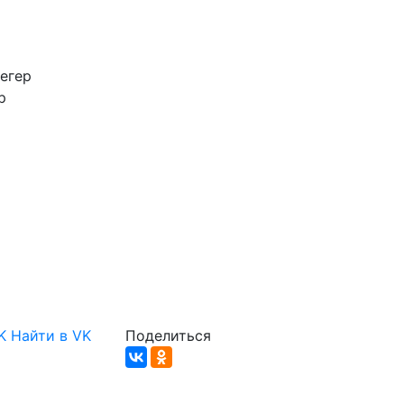
егер
р
K
Найти в VK
Поделиться