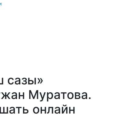
и
ш сазы»
гжан Муратова.
ушать онлайн