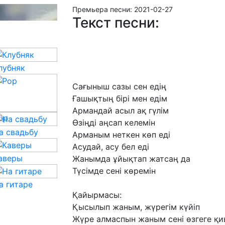
Премьера песни:
2021-02-27
Текст песни:
лубняк
Сағыныш
сазы
сен
едің
Ғашықтың
бірі
мен
едім
Армандай
асыл
ақ
гүлім
op
Өзіңді
аңсап
келемін
а свадьбу
Арманым
неткен
көп
еді
Асудай,
асу
бел
еді
аверы
Жанымда
ұйықтап
жатсаң
да
Түсімде
сені
көремін
а гитаре
Қайырмасы:
Қысылып
жаным,
жүрегім
күйіп
Жүре
алмаспын
жаным
сені
өзгеге
қи