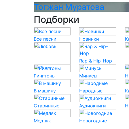
Тогжан Муратова
Подборки
Все песни
Новинки
К
Rap & Hip-Hop
Любовь
P
Рингтоны
Минусы
Н
В машину
Народные
К
Старинные
Аудиокниги
Н
Медляк
Новогодние