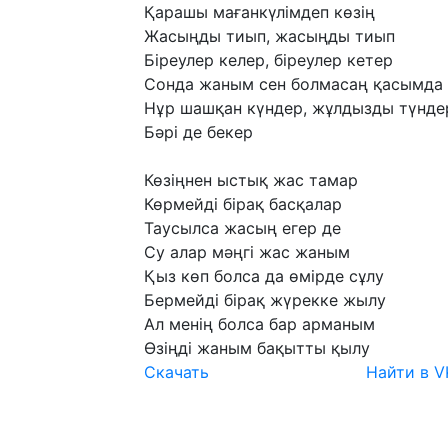
Қарашы
мағанкүлімдеп
көзің
Жасыңды
тиып,
жасыңды
тиып
Біреулер
келер,
біреулер
кетер
Сонда
жаным
сен
болмасаң
қасымда
Нұр
шашқан
күндер,
жұлдызды
түнде
Бәрі
де
бекер
Көзіңнен
ыстық
жас
тамар
Көрмейді
бірақ
басқалар
Таусылса
жасың
егер
де
Су
алар
мәңгі
жас
жаным
Қыз
көп
болса
да
өмірде
сұлу
Бермейді
бірақ
жүрекке
жылу
Ал
менің
болса
бар
арманым
Өзіңді
жаным
бақытты
қылу
Скачать
Найти в V