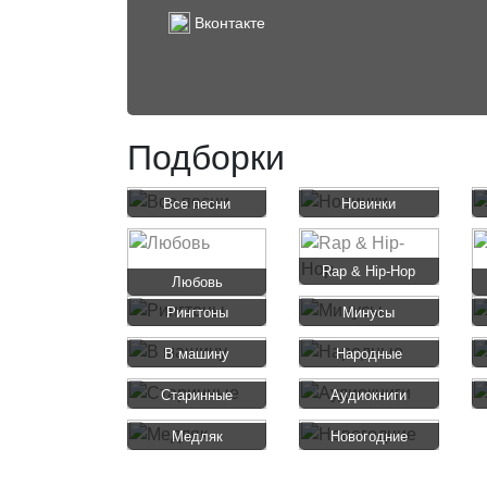
Вконтакте
Подборки
Все песни
Новинки
Rap & Hip-Hop
Любовь
Рингтоны
Минусы
В машину
Народные
Старинные
Аудиокниги
Медляк
Новогодние