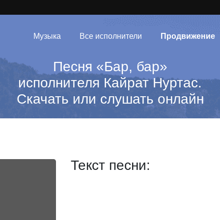
Музыка
Все исполнители
Продвижение
Песня «Бар, бар»
исполнителя Кайрат Нуртас.
Скачать или слушать онлайн
Текст песни: