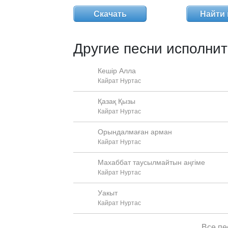
Скачать
Найти 
Другие песни исполнит
Кешір Алла
Кайрат Нуртас
Қазақ Қызы
Кайрат Нуртас
Орындалмаған арман
Кайрат Нуртас
Махаббат таусылмайтын аңгіме
Кайрат Нуртас
Уакыт
Кайрат Нуртас
Все пе