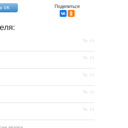
Поделиться
в VK
еля:
сни автора