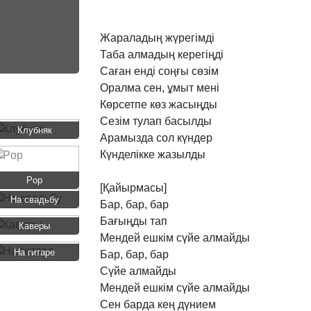
Жараладың
жүрегімді
Таба
алмадың
керегіңді
Саған
енді
соңғы
сөзім
Оралма
сен,
ұмыт
мені
Көрсетпе
көз
жасыңды
Сезім
тулап
басылды
Клубняк
Арамызда
сол
күндер
Күнделікке
жазылды
Pop
[Қайырмасы]
На свадьбу
Бар,
бар,
бар
Бағыңды
тап
Каверы
Мендей
ешкім
сүйе
алмайды
На гитаре
Бар,
бар,
бар
Сүйе
алмайды
Мендей
ешкім
сүйе
алмайды
Сен
барда
кең
дүнием