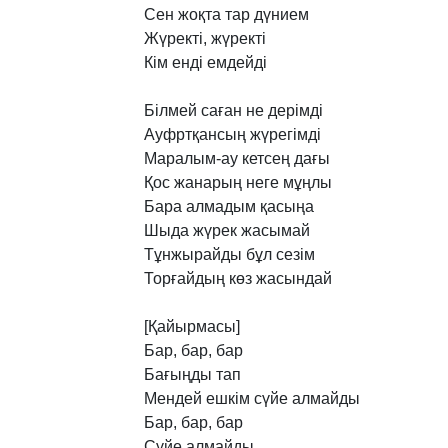
Сен
жоқта
тар
дүнием
Жүректі,
жүректі
Кім
енді
емдейді
Білмей
саған
не
дерімді
Ауфртқансың
жүрегімді
Маралым-ау
кетсең
дағы
Қос
жанарың
неге
мұңлы
Бара
алмадым
қасыңа
Шыда
жүрек
жасымай
Тұнжырайды
бұл
сезім
Торғайдың
көз
жасындай
[Қайырмасы]
Бар,
бар,
бар
Бағыңды
тап
Мендей
ешкім
сүйе
алмайды
Бар,
бар,
бар
Сүйе
алмайды