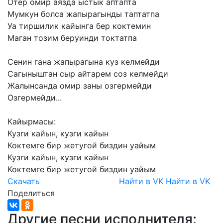
Отер
омир
аязда
ыстык
аптапта
Мумкун
болса
жапырагынды
таптатпа
Уа
тиршилик
кайынга
бер
коктемин
Маган
тозим
беруинди
токтатпа
Сенин
гана
жапырагына
куз
келмейди
Сагыныштан
сыр
айтарем
соз
келмейди
Жалынсанда
омир
заны
озгермейди
Озгермейди...
Кайырмасы:
Кузги
кайын,
кузги
кайын
Коктемге
бир
жетугой
биздин
уайым
Кузги
кайын,
кузги
кайын
Коктемге
бир
жетугой
биздин
уайым
Скачать
Найти в VK
Найти в VK
Поделиться
Другие песни исполнителя: