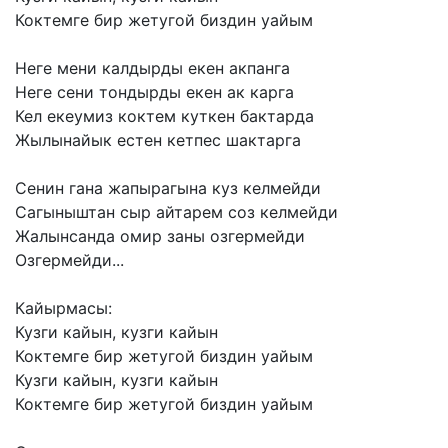
Коктемге
бир
жетугой
биздин
уайым
Неге
мени
калдырды
екен
акпанга
Неге
сени
тондырды
екен
ак
карга
Кел
екеумиз
коктем
куткен
бактарда
Жылынайык
естен
кетпес
шактарга
Сенин
гана
жапырагына
куз
келмейди
Сагыныштан
сыр
айтарем
соз
келмейди
Жалынсанда
омир
заны
озгермейди
Озгермейди...
Кайырмасы:
Кузги
кайын,
кузги
кайын
Коктемге
бир
жетугой
биздин
уайым
Кузги
кайын,
кузги
кайын
Коктемге
бир
жетугой
биздин
уайым