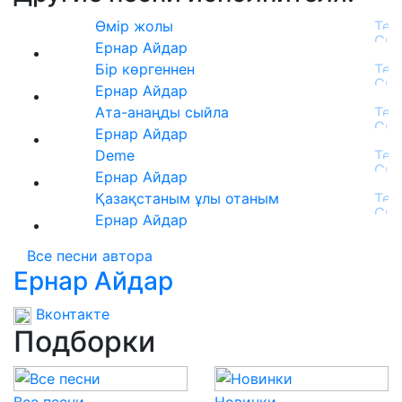
Өмір жолы
Ернар Айдар
Бір көргеннен
Ернар Айдар
Ата-анаңды сыйла
Ернар Айдар
Deme
Ернар Айдар
Қазақстаным ұлы отаным
Ернар Айдар
Все песни автора
Ернар Айдар
Вконтакте
Подборки