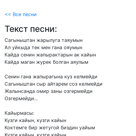
<< Все песни
Текст песни:
Сагыныштан
жарылуга
таяумын
Ал
уйкыда
тек
мен
гана
ояумын
Кайда
сенин
жапырактарын
ак
кайын
Кайда
маган
журек
болган
аяулым
Сенин
гана
жапырагына
куз
келмейди
Сагыныштан
сыр
айтарем
соз
келмейди
Жалынсанда
омир
заны
озгермейди
Озгермейди...
Кайырмасы:
Кузги
кайын,
кузги
кайын
Коктемге
бир
жетугой
биздин
уайым
Кузги
кайын,
кузги
кайын