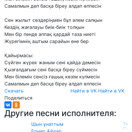
Самалмын
деп
басқа
біреу
алдап
өппесін
Сен
жылыт
сөздеріңмен
бұл
әлем
салқын
Көздің
жағалауы
биік-биік
толқын
Мен
бір
пенде
аппақ
қардай
таза
ниеті
Жүрегімнің
аштым
сарайын
ене
бер
Қайырмасы:
Сүйген
жүрек
жаным
сені
қайда
демесін
Қызғалдағым
сені
басқа
біреу
сүймесін
Мен
білемін
сенсіз
ғашық
көзім
күлмесін
Самалмын
деп
басқа
біреу
алдап
өппесін
Скачать
Найти в VK
Найти в VK
Поделиться
Другие песни исполнителя:
Шын ұнаттым
Ернар Айдар