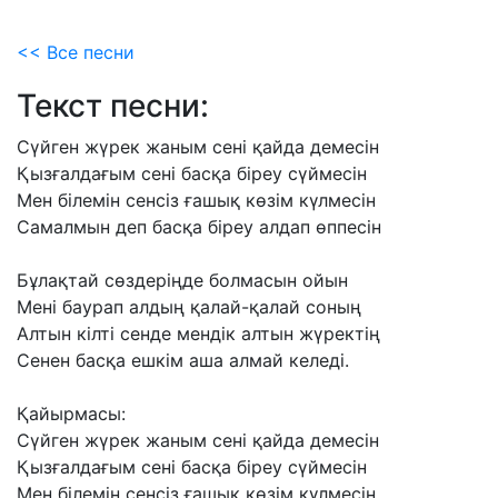
<< Все песни
Текст песни:
Сүйген
жүрек
жаным
сені
қайда
демесін
Қызғалдағым
сені
басқа
біреу
сүймесін
Мен
білемін
сенсіз
ғашық
көзім
күлмесін
Самалмын
деп
басқа
біреу
алдап
өппесін
Бұлақтай
сөздеріңде
болмасын
ойын
Мені
баурап
алдың
қалай-қалай
соның
Алтын
кілті
сенде
мендік
алтын
жүректің
Сенен
басқа
ешкім
аша
алмай
келеді.
Қайырмасы:
Сүйген
жүрек
жаным
сені
қайда
демесін
Қызғалдағым
сені
басқа
біреу
сүймесін
Мен
білемін
сенсіз
ғашық
көзім
күлмесін