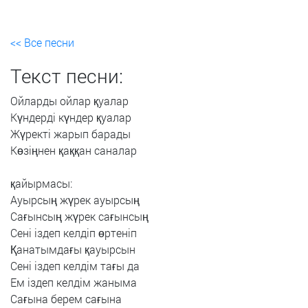
<< Все песни
Текст песни:
Ойларды
ойлар
қуалар
Күндерді
күндер
қуалар
Жүректі
жарып
барады
Көзіңнен
қаққан
саналар
қайырмасы:
Ауырсың
жүрек
ауырсың
Сағынсың
жүрек
сағынсың
Сені
іздеп
келдіп
өртеніп
Қанатымдағы
қауырсын
Сені
іздеп
келдім
тағы
да
Ем
іздеп
келдім
жаныма
Сағына
берем
сағына