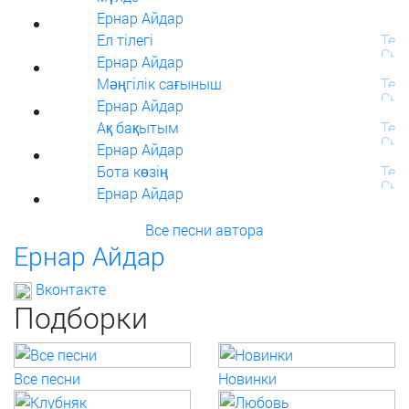
Ернар Айдар
Ел тілегі
Ернар Айдар
Мәңгілік сағыныш
Ернар Айдар
Ақ бақытым
Ернар Айдар
Бота көзің
Ернар Айдар
Все песни автора
Ернар Айдар
Вконтакте
Подборки
Все песни
Новинки