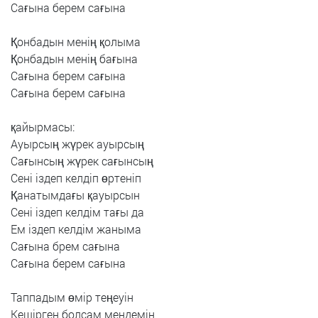
Сағына
берем
сағына
Қонбадын
менің
қолыма
Қонбадын
менің
бағына
Сағына
берем
сағына
Сағына
берем
сағына
қайырмасы:
Ауырсың
жүрек
ауырсың
Сағынсың
жүрек
сағынсың
Сені
іздеп
келдіп
өртеніп
Қанатымдағы
қауырсын
Сені
іздеп
келдім
тағы
да
Ем
іздеп
келдім
жаныма
Сағына
брем
сағына
Сағына
берем
сағына
Таппадым
өмір
теңеуін
Кешірген
болсам
мендемін