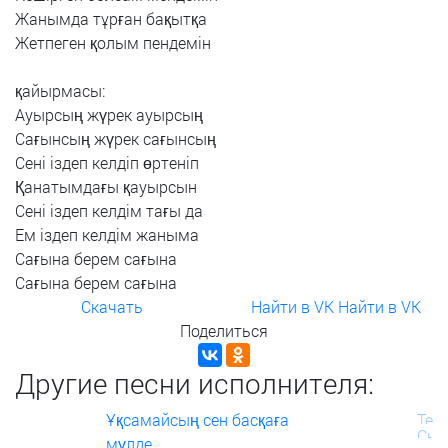
Жанымда
тұрған
бақытқа
Жетпеген
қолым
пендемін
қайырмасы:
Ауырсың
жүрек
ауырсың
Сағынсың
жүрек
сағынсың
Сені
іздеп
келдіп
өртеніп
Қанатымдағы
қауырсын
Сені
іздеп
келдім
тағы
да
Ем
іздеп
келдім
жаныма
Сағына
берем
сағына
Сағына
берем
сағына
Скачать
Найти в VK
Найти в VK
Поделиться
Другие песни исполнителя:
Ұқсамайсың сен басқаға
мүлде