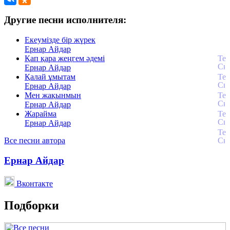
Другие песни исполнителя:
Екеумізде бір жүрек
Ернар Айдар
Қап қара жеңгем әдемі
Ернар Айдар
Қалай ұмытам
Ернар Айдар
Мен жақынмын
Ернар Айдар
Жарайма
Ернар Айдар
Все песни автора
Ернар Айдар
Вконтакте
Подборки