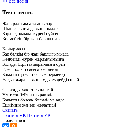
<< Все песни
Текст песни:
Жанардан
ақса
тамшылар
Шын
сағынса
да
жан
шыдар
Барлық
адамда
жүрегі
сүйген
Келмейтін
бір
жан
бар
шығар
Қайырмасы:
Бар
бәлкім
бір
жан
барлығымызда
Көнбейді
жүрек
жарлығымызға
Болады
бәрі
тағдырымызға
орай
Елесі
болып
сағым
кел
дейді
Бақыттың
гүлін
бағым
бермейді
Уақыт
жаралы
жанымды
емдейді
солай
Сырғиды
уақыт
сынаптай
Үміт
сөнбейтін
шырақтай
Бақытты
болсақ
болмай
ма
әлде
Ешкімнің
жанын
жылатпай
Скачать
Найти в VK
Найти в VK
Поделиться