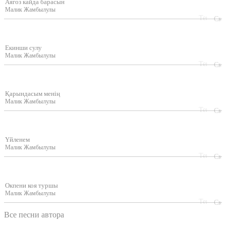
Аягоз кайда барасын
Малик Жамбылулы
Екинши сулу
Малик Жамбылулы
Қарындасым менің
Малик Жамбылулы
Үйленем
Малик Жамбылулы
Окпени коя туршы
Малик Жамбылулы
Все песни автора