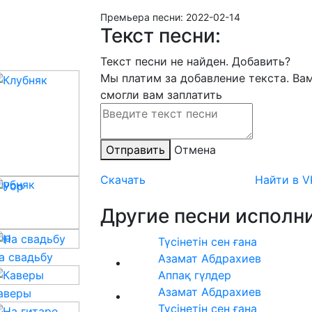
Премьера песни:
2022-02-14
Текст песни:
Текст песни не найден.
Добавить?
Мы платим за добавление текста. Ва
смогли вам заплатить
Отправить
Отмена
Скачать
Найти в V
лубняк
Другие песни исполни
op
Түсінетін сен ғана
а свадьбу
Азамат Абдрахиев
Аппақ гүлдер
Азамат Абдрахиев
аверы
Түсінетін сен ғана