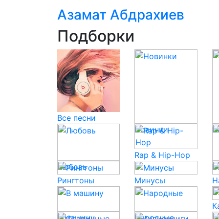
Азамат Абдрахиев
Подборки
Все песни
Новинки
К
Rap & Hip-Hop
Любовь
P
Рингтоны
Минусы
Н
К
В машину
Народные