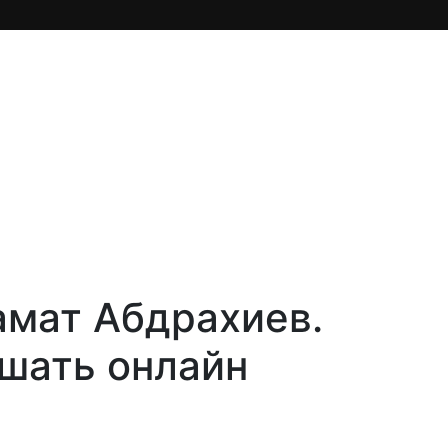
амат Абдрахиев.
ушать онлайн