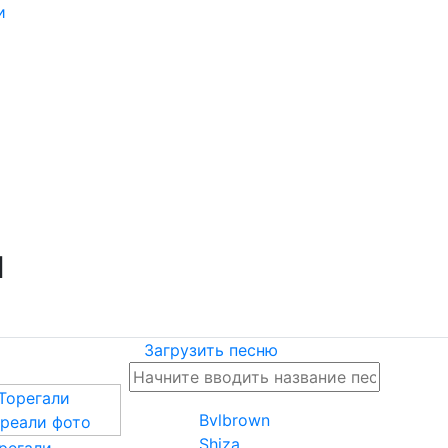
и
и
Загрузить песню
Bvlbrown
Shiza