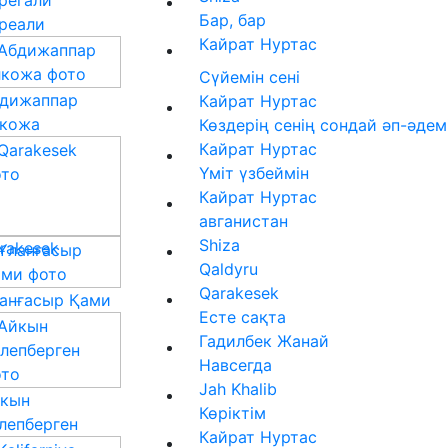
регали
Бар, бар
реали
Кайрат Нуртас
Сүйемін сені
дижаппар
Кайрат Нуртас
кожа
Көздерің сенің сондай әп-әдемі
Кайрат Нуртас
Үміт үзбеймін
Кайрат Нуртас
авганистан
Shiza
rakesek
Qaldyru
Qarakesek
анғасыр Қами
Есте сақта
Гадилбек Жанай
Навсегда
Jah Khalib
кын
Көріктім
лепберген
Кайрат Нуртас