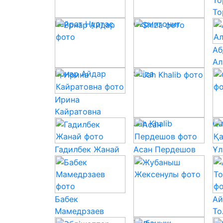
То
То
Кайрат Нуртас
Скриптонит
Аб
Ал
Ернар Айдар
Shiza
Ирина
Кайратовна
Jah Khalib
Qa
Гадилбек Жанай
Асан Пердешов
Ұл
Бабек
Ай
Мамедрзаев
То