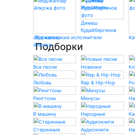
Жубаныш
Жексенулы
Димаш
Кудайбергенов
Әбдіжаппар
Все казахские исполнители
Ka
Подборки
Әлқожа
Все песни
Новинки
Кл
Любовь
Rap & Hip-Hop
Po
Рингтоны
Минусы
На
В машину
Народные
Ка
Старинные
Аудиокниги
На