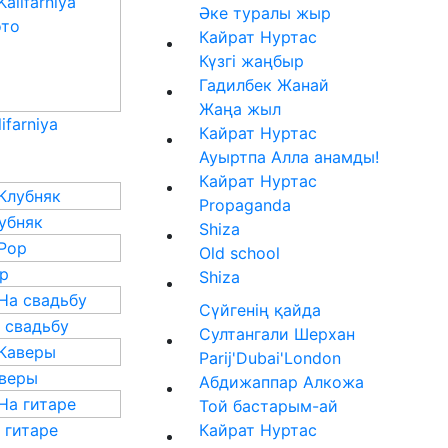
Әке туралы жыр
Кайрат Нуртас
Күзгі жаңбыр
Гадилбек Жанай
Жаңа жыл
lifarniya
Кайрат Нуртас
Ауыртпа Алла анамды!
Кайрат Нуртас
Propaganda
убняк
Shiza
Old school
p
Shiza
Сүйгенің қайда
 свадьбу
Султангали Шерхан
Parij'Dubai'London
веры
Абдижаппар Алкожа
Той бастарым-ай
 гитаре
Кайрат Нуртас