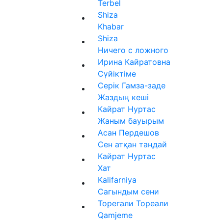
Terbel
Shiza
Khabar
Shiza
Ничего с ложного
Ирина Кайратовна
Сүйіктіме
Серік Гамза-заде
Жаздың кеші
Кайрат Нуртас
Жаным бауырым
Асан Пердешов
Сен атқан таңдай
Кайрат Нуртас
Хат
Kalifarniya
Сагындым сени
Торегали Тореали
Qamjeme