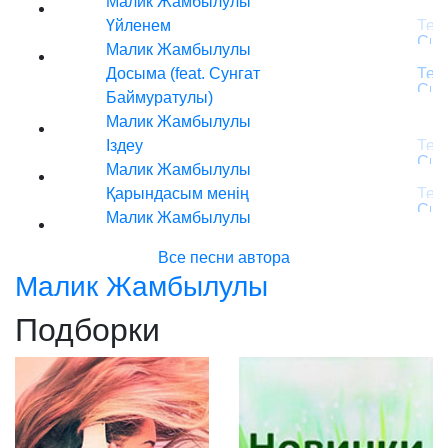
Малик Жамбылулы
Үйленем
Малик Жамбылулы
Досыма (feat. Сунгат
Баймуратулы)
Малик Жамбылулы
Іздеу
Малик Жамбылулы
Қарындасым менің
Малик Жамбылулы
Все песни автора
Малик Жамбылулы
Подборки